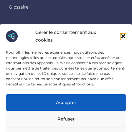
Glossaire
Retrouvez nous ici
Gérer le consentement aux
cookies
Instagram
Linkedin
Pour offrir les meilleures expériences, nous utilisons des
Facebook
technologies telles que les cookies pour stocker et/ou accéder aux
informations des appareils. Le fait de consentir à ces technologies
Et là
nous permettra de traiter des données telles que le comportement
de navigation ou les ID uniques sur ce site. Le fait de ne pas
consentir ou de retirer son consentement peut avoir un effet
23 Ter Rue Charles Sanglier, 45000 Orléans
négatif sur certaines caractéristiques et fonctions.
Accepter
POLITIQUE DE CONFIDENTIALITÉ
MENTIONS LÉGALES
Refuser