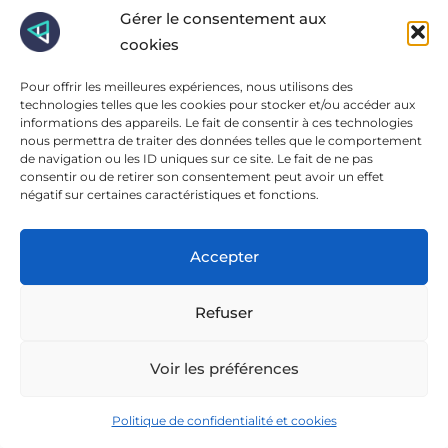
Gérer le consentement aux
cookies
Pour offrir les meilleures expériences, nous utilisons des
technologies telles que les cookies pour stocker et/ou accéder aux
informations des appareils. Le fait de consentir à ces technologies
nous permettra de traiter des données telles que le comportement
de navigation ou les ID uniques sur ce site. Le fait de ne pas
consentir ou de retirer son consentement peut avoir un effet
négatif sur certaines caractéristiques et fonctions.
Clares
Accepter
SEA
Refuser
Filliale du Crédit Agricole, Clares accompagne
ses clients dans la réalisation de projets
immobiliers. Ils ont souhaités externaliser la mise
Voir les préférences
en place de la stratégie
SEA
de leur …
Politique de confidentialité et cookies