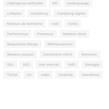
intelligence artificielle
KPI
landing page
LinkedIn
marketing
marketing digital
Moteurs de recherche
noël
Outils
Performance
Processus
Relation client
Responsive Design
Référencement
Réseaux sociaux
Satisfaction client
Scénarios
SEA
SEO
Site internet
SMO
Stratégie
TikTok
UX
vidéo
Visibilité
WordPress