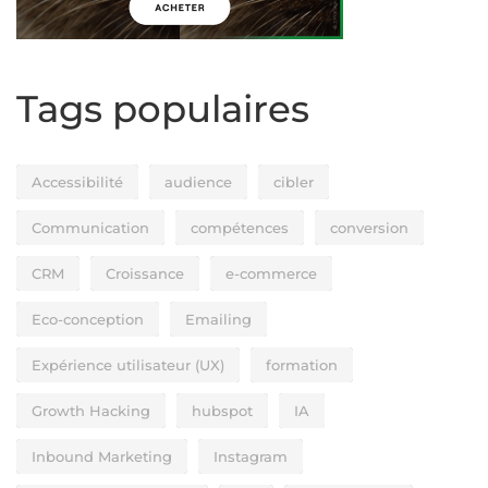
Tags populaires
Accessibilité
audience
cibler
Communication
compétences
conversion
CRM
Croissance
e-commerce
Eco-conception
Emailing
Expérience utilisateur (UX)
formation
Growth Hacking
hubspot
IA
Inbound Marketing
Instagram