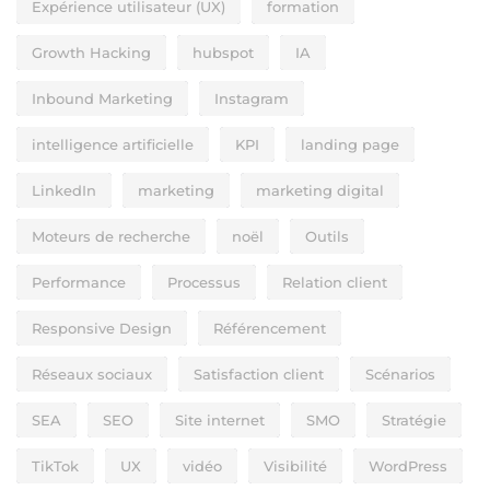
Expérience utilisateur (UX)
formation
Growth Hacking
hubspot
IA
Inbound Marketing
Instagram
intelligence artificielle
KPI
landing page
LinkedIn
marketing
marketing digital
Moteurs de recherche
noël
Outils
Performance
Processus
Relation client
Responsive Design
Référencement
Réseaux sociaux
Satisfaction client
Scénarios
SEA
SEO
Site internet
SMO
Stratégie
TikTok
UX
vidéo
Visibilité
WordPress