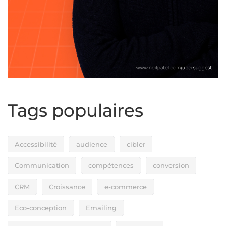
Tags populaires
Accessibilité
audience
cibler
Communication
compétences
conversion
CRM
Croissance
e-commerce
Eco-conception
Emailing