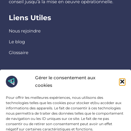
conseil jusqu’à la mise en oeuvre opérationnelle.
Liens Utiles
Nous rejoindre
Le blog
Glossaire
Retrouvez nous ici
Gérer le consentement aux
cookies
Instagram
Linkedin
Pour offrir les meilleures expériences, nous utilisons des
Facebook
technologies telles que les cookies pour stocker et/ou accéder aux
informations des appareils. Le fait de consentir à ces technologies
Et là
nous permettra de traiter des données telles que le comportement
de navigation ou les ID uniques sur ce site. Le fait de ne pas
consentir ou de retirer son consentement peut avoir un effet
23 Ter Rue Charles Sanglier, 45000 Orléans
négatif sur certaines caractéristiques et fonctions.