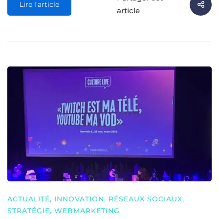
Lire l'article
article
ACTUALITÉ
,
INNOVATION
,
RÉSEAUX SOCIAUX
,
STRATÉGIE
,
WEBMARKETING