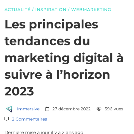
du
ACTUALITÉ
/
INSPIRATION
/
WEBMARKETING
marketing
Les principales
tendances du
digital
marketing digital à
à
suivre à l’horizon
suivre
2023
à
Immersive
27 décembre 2022
596 vues
l’horizon
2 Commentaires
Dernière mise à jour il y a 2 ans ago