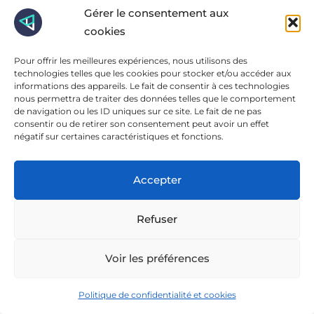
pouls du secteur et de votre marque ? Avec
Gérer le consentement aux
Immersive, vous pouvez faire décoller votre
cookies
croissance en quelques clics. Paré(e) au décollage ?
Pour offrir les meilleures expériences, nous utilisons des
🚀
technologies telles que les cookies pour stocker et/ou accéder aux
informations des appareils. Le fait de consentir à ces technologies
nous permettra de traiter des données telles que le comportement
de navigation ou les ID uniques sur ce site. Le fait de ne pas
consentir ou de retirer son consentement peut avoir un effet
négatif sur certaines caractéristiques et fonctions.
Besoin d'aide dans
Accepter
votre marketing digital
?
Refuser
Nous vous accompagnons sur vos problématiques
Voir les préférences
Immersive est une Agence Marketing
Politique de confidentialité et cookies
digital & Studio. Nous aidons nos