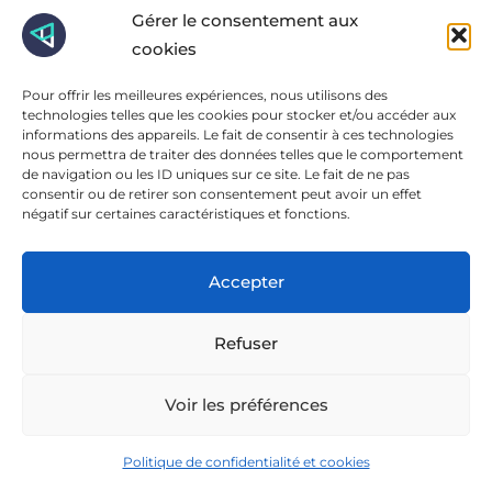
for:
Gérer le consentement aux
cookies
Articles récents
Pour offrir les meilleures expériences, nous utilisons des
technologies telles que les cookies pour stocker et/ou accéder aux
informations des appareils. Le fait de consentir à ces technologies
nous permettra de traiter des données telles que le comportement
Berkail, notre laboratoire e-commerce
de navigation ou les ID uniques sur ce site. Le fait de ne pas
consentir ou de retirer son consentement peut avoir un effet
négatif sur certaines caractéristiques et fonctions.
De Norman à Michou : YouTube a changé,
et ce n’est pas fini
Accepter
Anticiper Noël : la clé d’une stratégie
Refuser
digitale réussie pour les marques e-
Voir les préférences
commerce
Politique de confidentialité et cookies
En e-commerce, l’expérience client est