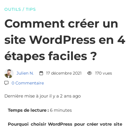
site
OUTILS
/
TIPS
WordPress
Comment créer un
site WordPress en 4
en
étapes faciles ?
4
Julien N.
17 décembre 2021
170 vues
étapes
0 Commentaire
faciles
Dernière mise à jour il y a 2 ans ago
Temps de lecture :
6 minutes
?
Pourquoi choisir WordPress pour créer votre site