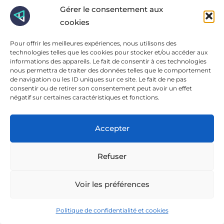
Gérer le consentement aux
cookies
Pour offrir les meilleures expériences, nous utilisons des
Besoin d'aide dans
technologies telles que les cookies pour stocker et/ou accéder aux
informations des appareils. Le fait de consentir à ces technologies
votre marketing digital
nous permettra de traiter des données telles que le comportement
de navigation ou les ID uniques sur ce site. Le fait de ne pas
consentir ou de retirer son consentement peut avoir un effet
?
négatif sur certaines caractéristiques et fonctions.
Nous vous accompagnons sur vos problématiques
Accepter
Immersive est une Agence Marketing
digital & Studio. Nous aidons nos
Refuser
clients à intégrer les bons leviers
webmarketing dans leur stratégie digitale.
Voir les préférences
Politique de confidentialité et cookies