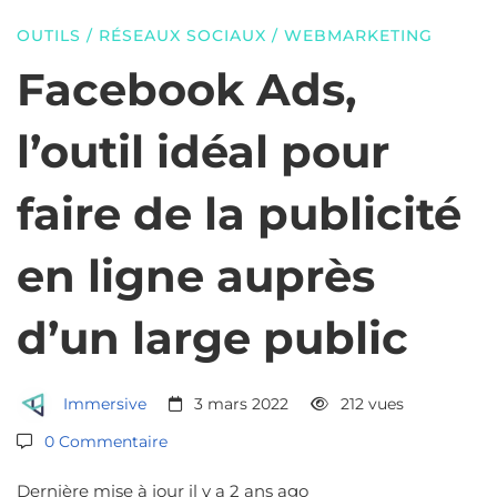
idéal
OUTILS
/
RÉSEAUX SOCIAUX
/
WEBMARKETING
pour
Facebook Ads,
l’outil idéal pour
faire
faire de la publicité
de
en ligne auprès
la
d’un large public
publicité
Immersive
3 mars 2022
212 vues
en
0 Commentaire
Dernière mise à jour il y a 2 ans ago