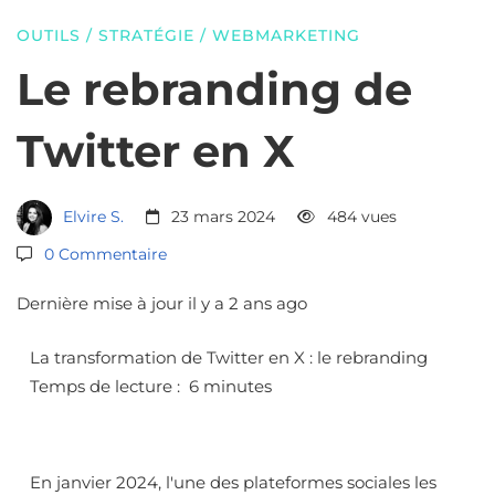
Twitter
OUTILS
/
STRATÉGIE
/
WEBMARKETING
en
Le rebranding de
Twitter en X
X
Elvire S.
23 mars 2024
484 vues
0 Commentaire
Dernière mise à jour il y a 2 ans ago
La transformation de Twitter en X : le rebranding
Temps de lecture : 6 minutes
En janvier 2024, l'une des plateformes sociales les