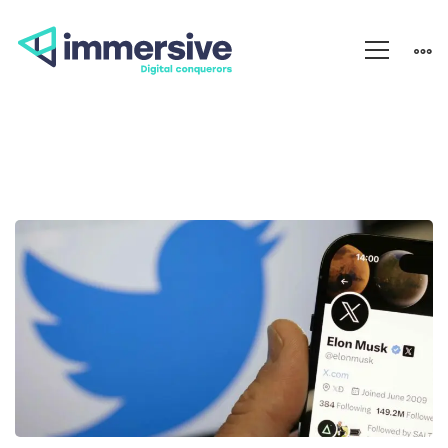
Le
rebranding
de