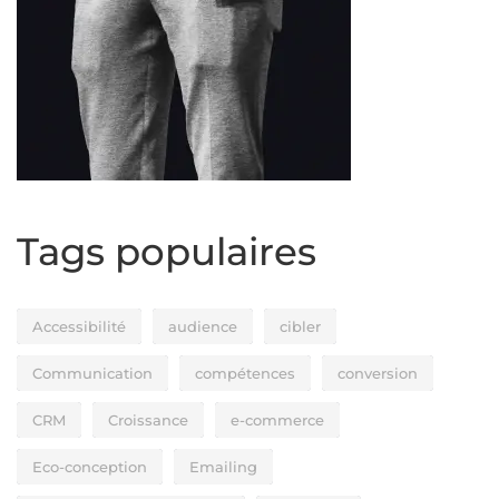
Tags populaires
Accessibilité
audience
cibler
Communication
compétences
conversion
CRM
Croissance
e-commerce
Eco-conception
Emailing