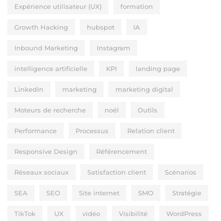
Expérience utilisateur (UX)
formation
Growth Hacking
hubspot
IA
Inbound Marketing
Instagram
intelligence artificielle
KPI
landing page
LinkedIn
marketing
marketing digital
Moteurs de recherche
noël
Outils
Performance
Processus
Relation client
Responsive Design
Référencement
Réseaux sociaux
Satisfaction client
Scénarios
SEA
SEO
Site internet
SMO
Stratégie
TikTok
UX
vidéo
Visibilité
WordPress