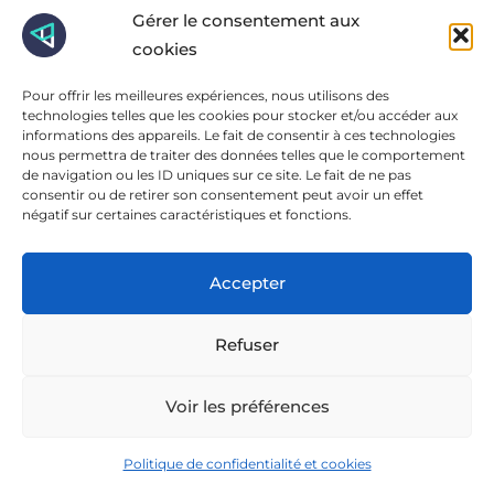
Ajouter un
Gérer le consentement aux
cookies
commentaire
Pour offrir les meilleures expériences, nous utilisons des
technologies telles que les cookies pour stocker et/ou accéder aux
Votre adresse e-mail ne sera pas publiée.
Les champs
informations des appareils. Le fait de consentir à ces technologies
nous permettra de traiter des données telles que le comportement
obligatoires sont indiqués avec
*
de navigation ou les ID uniques sur ce site. Le fait de ne pas
consentir ou de retirer son consentement peut avoir un effet
négatif sur certaines caractéristiques et fonctions.
Accepter
Refuser
Voir les préférences
Politique de confidentialité et cookies