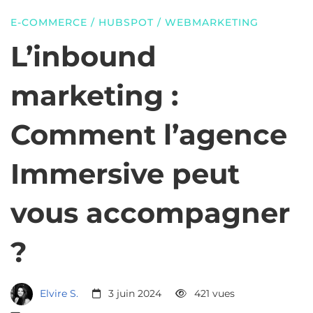
Comment
E-COMMERCE
/
HUBSPOT
/
WEBMARKETING
l’agence
L’inbound
marketing :
Immersive
Comment l’agence
peut
Immersive peut
vous
vous accompagner
accompagner
?
?
Elvire S.
3 juin 2024
421 vues