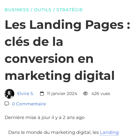
:
BUSINESS
/
OUTILS
/
STRATÉGIE
clés
Les Landing Pages :
clés de la
de
conversion en
la
marketing digital
conversion
Elvire S.
11 janvier 2024
426 vues
en
0 Commentaire
Dernière mise à jour il y a 2 ans ago
marketing
Dans le monde du marketing digital, les
Landing