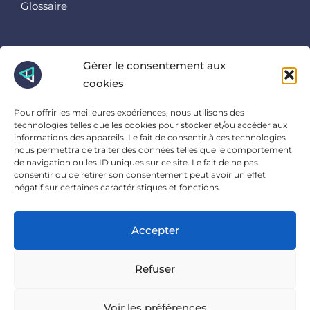
Glossaire
Retrouvez nous ici
Gérer le consentement aux
cookies
Instagram
Linkedin
Pour offrir les meilleures expériences, nous utilisons des
Facebook
technologies telles que les cookies pour stocker et/ou accéder aux
informations des appareils. Le fait de consentir à ces technologies
Et là
nous permettra de traiter des données telles que le comportement
de navigation ou les ID uniques sur ce site. Le fait de ne pas
consentir ou de retirer son consentement peut avoir un effet
23 Ter Rue Charles Sanglier, 45000 Orléans
négatif sur certaines caractéristiques et fonctions.
Accepter
POLITIQUE DE CONFIDENTIALITÉ
MENTIONS LÉGALES
Refuser
Voir les préférences