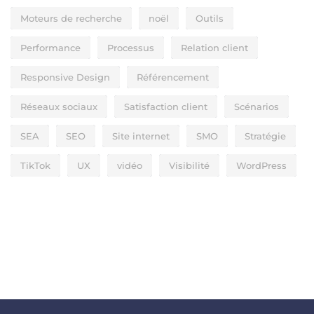
Moteurs de recherche
noël
Outils
Performance
Processus
Relation client
Responsive Design
Référencement
Réseaux sociaux
Satisfaction client
Scénarios
SEA
SEO
Site internet
SMO
Stratégie
TikTok
UX
vidéo
Visibilité
WordPress