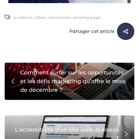
audience
,
cibler
,
conversion
,
landing page
Partager cet article
Comment surfer sur les opportunités
et les défis marketing qu’offre le mois
de décembre ?
L’accessibilité d’un site web, quésaco
?