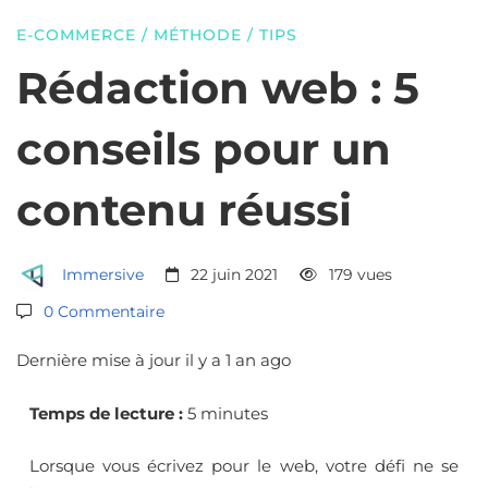
5
E-COMMERCE
/
MÉTHODE
/
TIPS
conseils
Rédaction web : 5
conseils pour un
pour
contenu réussi
un
Immersive
22 juin 2021
179 vues
contenu
0 Commentaire
réussi
Dernière mise à jour il y a 1 an ago
Temps de lecture :
5 minutes
Lorsque vous écrivez pour le web, votre défi ne se