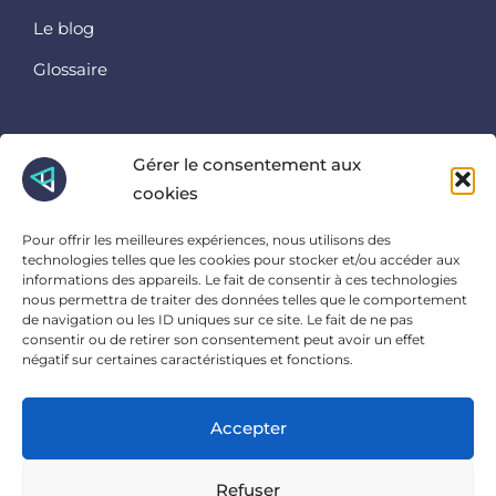
Le blog
Glossaire
Retrouvez nous ici
Gérer le consentement aux
cookies
Instagram
Linkedin
Pour offrir les meilleures expériences, nous utilisons des
Facebook
technologies telles que les cookies pour stocker et/ou accéder aux
informations des appareils. Le fait de consentir à ces technologies
Et là
nous permettra de traiter des données telles que le comportement
de navigation ou les ID uniques sur ce site. Le fait de ne pas
consentir ou de retirer son consentement peut avoir un effet
23 Ter Rue Charles Sanglier, 45000 Orléans
négatif sur certaines caractéristiques et fonctions.
Accepter
POLITIQUE DE CONFIDENTIALITÉ
MENTIONS LÉGALES
Refuser