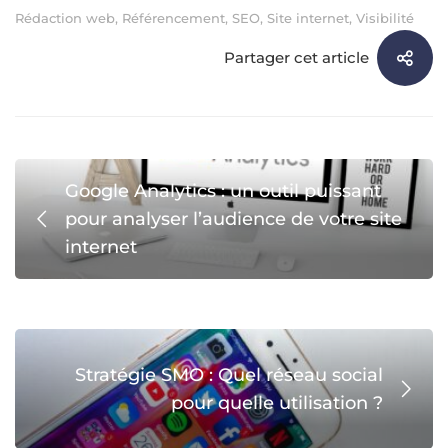
Rédaction web
,
Référencement
,
SEO
,
Site internet
,
Visibilité
Partager cet article
Google Analytics : un outil puissant
pour analyser l’audience de votre site
internet
Stratégie SMO : Quel réseau social
pour quelle utilisation ?