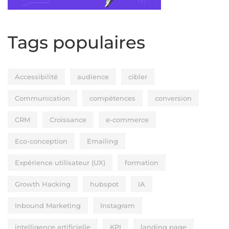
Tags populaires
Accessibilité
audience
cibler
Communication
compétences
conversion
CRM
Croissance
e-commerce
Eco-conception
Emailing
Expérience utilisateur (UX)
formation
Growth Hacking
hubspot
IA
Inbound Marketing
Instagram
intelligence artificielle
KPI
landing page