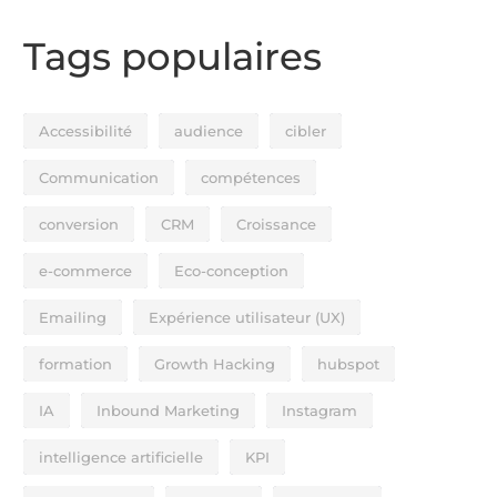
Tags populaires
Accessibilité
audience
cibler
Communication
compétences
conversion
CRM
Croissance
e-commerce
Eco-conception
Emailing
Expérience utilisateur (UX)
formation
Growth Hacking
hubspot
IA
Inbound Marketing
Instagram
intelligence artificielle
KPI