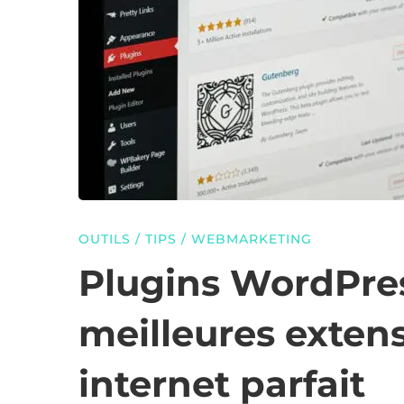
Sélection
des
meilleures
extensions
OUTILS
/
TIPS
/
WEBMARKETING
Plugins WordPres
pour
meilleures extens
un
internet parfait