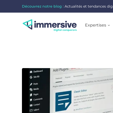
Découvrez notre blog :
Actualités et tendances dig
Expertises
Plugins
WordPress
: