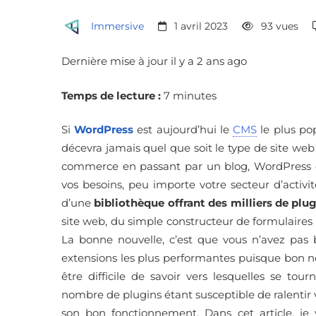
site
Immersive
1 avril 2023
93 vues
internet
Dernière mise à jour il y a 2 ans ago
Temps de lecture :
7 minutes
parfait
Si
WordPress
est aujourd’hui le
CMS
le plus po
décevra jamais quel que soit le type de site web 
commerce en passant par un blog, WordPress
vos besoins, peu importe votre secteur d’activit
d’une
bibliothèque offrant des milliers de plu
site web, du simple constructeur de formulaire
La bonne nouvelle, c’est que vous n’avez pas
extensions les plus performantes puisque bon n
être difficile de savoir vers lesquelles se tour
nombre de plugins étant susceptible de ralentir vot
son bon fonctionnement. Dans cet article, je