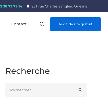
2 38 73 79 14
23T rue Charles Sanglier, Orléans
Contact
Audit de site gratuit
Recherche
Search
for: